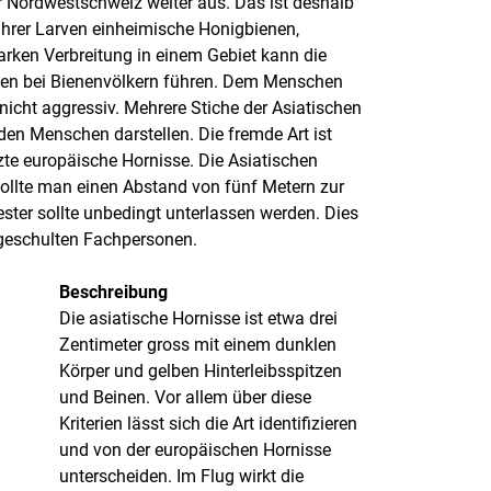
er Nordwestschweiz weiter aus. Das ist deshalb
 ihrer Larven einheimische Honigbienen,
arken Verbreitung in einem Gebiet kann die
sten bei Bienenvölkern führen. Dem Menschen
nicht aggressiv. Mehrere Stiche der Asiatischen
den Menschen darstellen. Die fremde Art ist
tzte europäische Hornisse. Die Asiatischen
sollte man einen Abstand von fünf Metern zur
ester sollte unbedingt unterlassen werden. Dies
 geschulten Fachpersonen.
Beschreibung
Die asiatische Hornisse ist etwa drei
Zentimeter gross mit einem dunklen
Körper und gelben Hinterleibsspitzen
und Beinen. Vor allem über diese
Kriterien lässt sich die Art identifizieren
und von der europäischen Hornisse
unterscheiden. Im Flug wirkt die