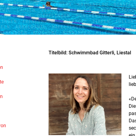
Titelbild: Schwimmbad Gitterli, Liestal
en
Lie
te
lie
en
«De
Die
pas
Das
von
sec
ein