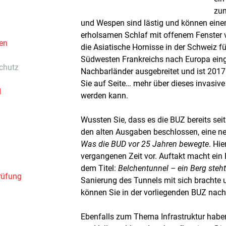
zu
und Wespen sind lästig und können eine
erholsamen Schlaf mit offenem Fenster v
den
die Asiatische Hornisse in der Schweiz f
Südwesten Frankreichs nach Europa einge
chutz
Nachbarländer ausgebreitet und ist 201
Sie auf Seite… mehr über dieses invasiv
d
werden kann.
Wussten Sie, dass es die BUZ bereits seit
den alten Ausgaben beschlossen, eine ne
Was die BUD vor 25 Jahren bewegte
. Hi
vergangenen Zeit vor. Auftakt macht ein
dem Titel:
Belchentunnel – ein Berg steht
rüfung
Sanierung des Tunnels mit sich brachte 
können Sie in der vorliegenden BUZ nach
Ebenfalls zum Thema Infrastruktur haben 