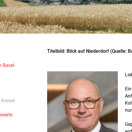
Titelbild: Blick auf Niederdorf (Quelle:
n Basel-
Lie
Ein
Anf
 Kreisel
Kol
nun
nwerte
Gep
wid