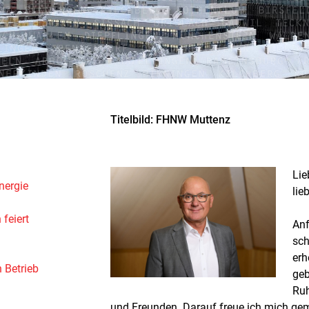
Titelbild: FHNW Muttenz
Lie
nergie
lie
feiert
Anf
sch
erh
 Betrieb
geb
Ruh
und Freunden. Darauf freue ich mich ge