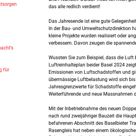
ntsorgen
das alle redlich verdient!
Das Jahresende ist eine gute Gelegenhei
In der Bau- und Umweltschutzdirektion ha
kleine Projekte wurden realisiert oder an
verbessern. Davon zeugen die spannende
acht’s
Wussten Sie zum Beispiel, dass die Luft
Luftreinhalteplan beider Basel 2024 zeig
g für
Emissionen von Luftschadstoffen und gib
übermässige Luftbelastung wird sich bis
Jahresgrenzwerte für Schadstoffe einge
Weiterführende und neue Massnahmen die
Mit der Inbetriebnahme des neuen Doppel
nach rund zweijähriger Bauzeit die Haupt
befahrenen Abschnitt des Baselbieter T
Rasengleis hat neben einem ökologischen