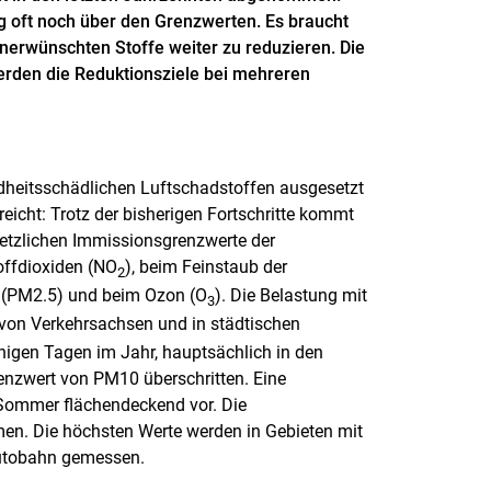
ng oft noch über den Grenzwerten. Es braucht
erwünschten Stoffe weiter zu reduzieren. Die
werden die Reduktionsziele bei mehreren
dheitsschädlichen Luftschadstoffen ausgesetzt
rreicht: Trotz der bisherigen Fortschritte kommt
setzlichen Immissionsgrenzwerte der
offdioxiden (NO
), beim Feinstaub der
2
er (PM2.5) und beim Ozon (O
). Die Belastung mit
3
von Verkehrsachsen und in städtischen
nigen Tagen im Jahr, hauptsächlich in den
nzwert von PM10 überschritten. Eine
ommer flächendeckend vor. Die
en. Die höchsten Werte werden in Gebieten mit
Autobahn gemessen.